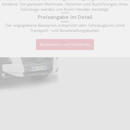
Reserverad
bindend. Die genauen Merkmale, Optionen und Ausführungen Ihres
Vorname *
200 €
+28 kg
Fahrzeugs werden von Ihrem Händler bestätigt.
1
Preisangabe im Detail
Der angegebene Basispreis entspricht dem Fahrzeugpreis ohne
Preis
Gurtsitzplätze
Nut
Postleitzahl *
2
Transport- und Bereitstellungskosten.
-
-
-
Mein Projekt speichern
3
Akzeptieren und fortfahren
jetzt Angebot anfordern
4
5
erung erhalten? *
6
um Eintausch? Wenn ja, geben Sie bitte die Marke, das Modell und das Bauja
r Datenschutzrichtlinie von Pilote zu
**