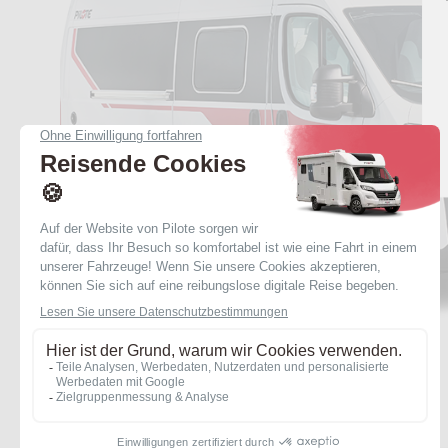
Nachname *
Telefonnummer *
-
Händler *
Möchten Sie eine Finanzi
Haben Sie ein Fahrzeug z
an:
Ja, ich stimme de