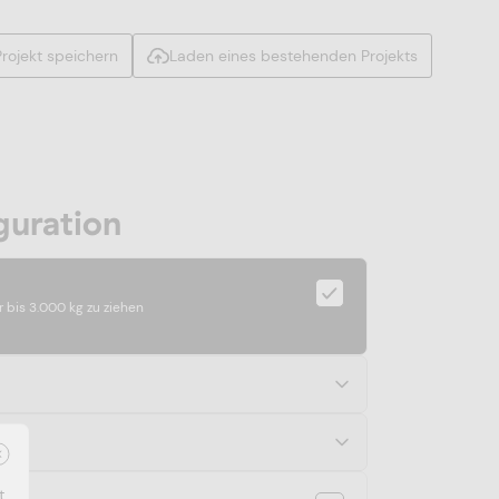
rojekt speichern
Laden eines bestehenden Projekts
guration
 bis 3.000 kg zu ziehen
t