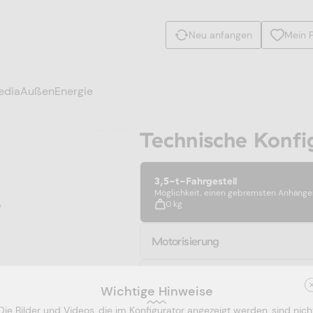
Neu anfangen
Mein P
edia
Außen
Energie
Technische Konfi
3,5-t-Fahrgestell
Möglichkeit, einen gebremsten Anhänger
0 kg
Motorisierung
Dieseltank
E-Mail-Adresse *
Wichtige Hinweise
Die Bilder und Videos, die im Konfigurator angezeigt werden, sind nich