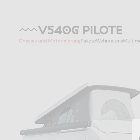
V540G PILOTE
Chassis und Motorisierung
Pakete
Wohnraums
Multim
Ihr Projektcode