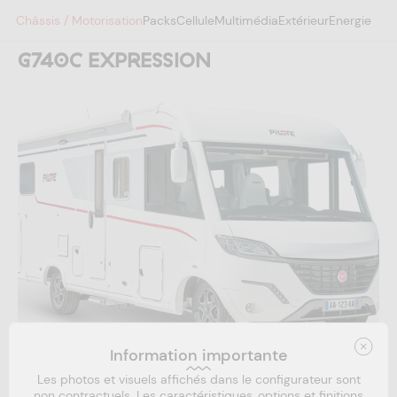
Châssis / Motorisation
Packs
Cellule
Multimédia
Extérieur
Energie
G740C EXPRESSION
Votre code projet
Information importante
Adresse mail *
Les photos et visuels affichés dans le configurateur sont
Configuration technique
non contractuels. Les caractéristiques, options et finitions
1